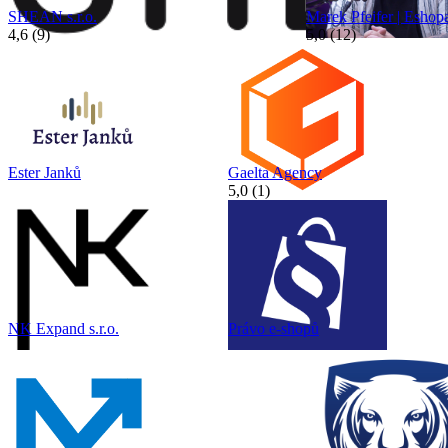
SHEAN s.r.o.
Marek Pfeifer | Eshop
4,6 (9)
5,0 (12)
Ester Janků
Gaelta Agency
5,0 (1)
NK Expand s.r.o.
Právo e-shopů