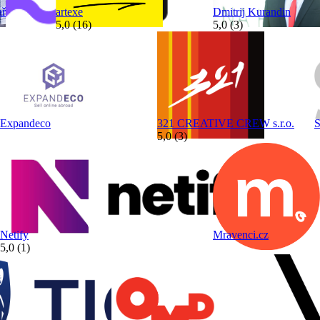
ař
artexe
Dmitrij Kurandin
5,0 (16)
5,0 (3)
Expandeco
321 CREATIVE CREW s.r.o.
S
5,0 (3)
Netify
Mravenci.cz
5,0 (1)