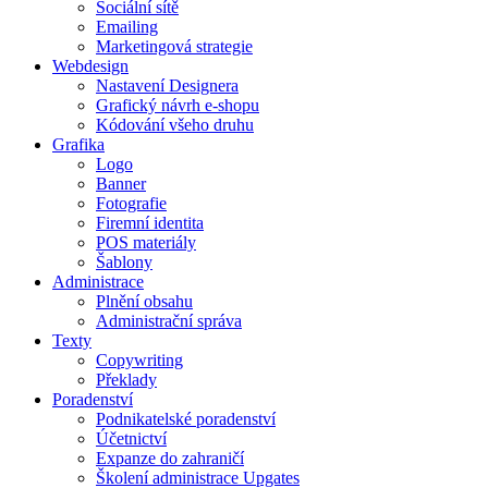
Sociální sítě
Emailing
Marketingová strategie
Webdesign
Nastavení Designera
Grafický návrh e-shopu
Kódování všeho druhu
Grafika
Logo
Banner
Fotografie
Firemní identita
POS materiály
Šablony
Administrace
Plnění obsahu
Administrační správa
Texty
Copywriting
Překlady
Poradenství
Podnikatelské poradenství
Účetnictví
Expanze do zahraničí
Školení administrace Upgates