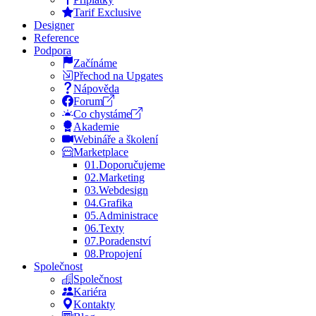
Tarif Exclusive
Designer
Reference
Podpora
Začínáme
Přechod na Upgates
Nápověda
Forum
Co chystáme
Akademie
Webináře a školení
Marketplace
01.
Doporučujeme
02.
Marketing
03.
Webdesign
04.
Grafika
05.
Administrace
06.
Texty
07.
Poradenství
08.
Propojení
Společnost
Společnost
Kariéra
Kontakty