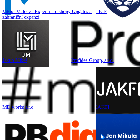
Viktor Malcev– Expert na e-shopy Upgates a
TIGE
zahraniční expanzi
Jakub Mikeš
Profidea Group, s.r.o.
MD works s.r.o.
JAKFI