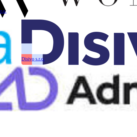
.o.
Disivo s.r.o.