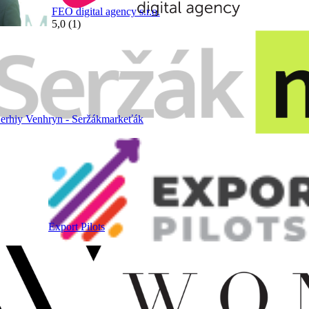
FEO digital agency s.r.o.
5,0 (1)
erhiy Venhryn - Seržákmarkeťák
Export Pilots