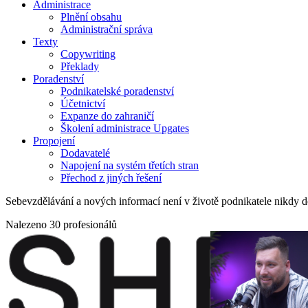
Administrace
Plnění obsahu
Administrační správa
Texty
Copywriting
Překlady
Poradenství
Podnikatelské poradenství
Účetnictví
Expanze do zahraničí
Školení administrace Upgates
Propojení
Dodavatelé
Napojení na systém třetích stran
Přechod z jiných řešení
Sebevzdělávání a nových informací není v životě podnikatele nikdy do
Nalezeno 30 profesionálů