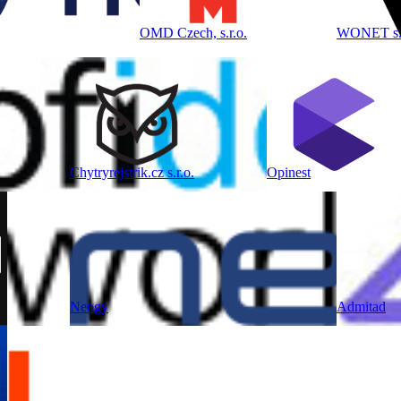
​OMD Czech, s.r.o.
WONET s.r
Chytryrejstrik.cz s.r.o.
Opinest
Neogy
Admitad