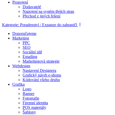
Propojení
Dodavatelé
Napojení na systém třetích stran
Přechod z jiných řešení
Kategorie:
Poradenství / Expanze do zahraničí
Doporučujeme
Marketing
PPC
SEO
Sociální sítě
Emailing
Marketingová strategie
Webdesign
Nastavení Designera
Grafický návrh e-shopu
Kódování všeho druhu
Grafika
Logo
Banner
Fotografie
Firemní identita
POS materiály
Šablony