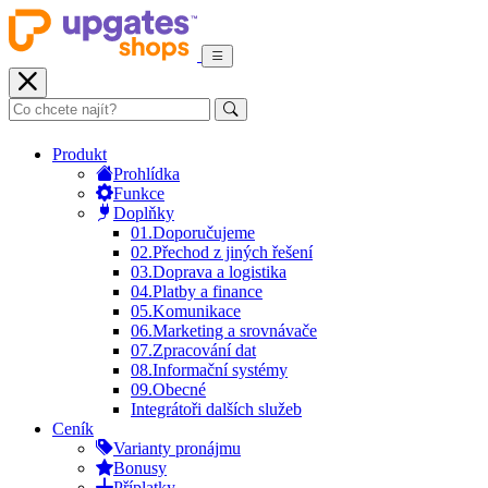
Produkt
Prohlídka
Funkce
Doplňky
01.
Doporučujeme
02.
Přechod z jiných řešení
03.
Doprava a logistika
04.
Platby a finance
05.
Komunikace
06.
Marketing a srovnávače
07.
Zpracování dat
08.
Informační systémy
09.
Obecné
Integrátoři dalších služeb
Ceník
Varianty pronájmu
Bonusy
Příplatky