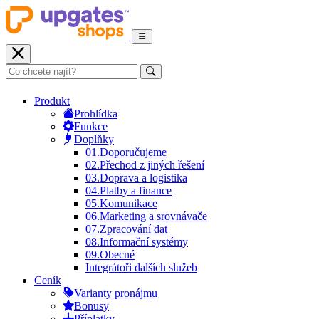
Produkt
Prohlídka
Funkce
Doplňky
01.
Doporučujeme
02.
Přechod z jiných řešení
03.
Doprava a logistika
04.
Platby a finance
05.
Komunikace
06.
Marketing a srovnávače
07.
Zpracování dat
08.
Informační systémy
09.
Obecné
Integrátoři dalších služeb
Ceník
Varianty pronájmu
Bonusy
Příplatky