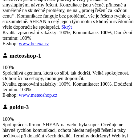
smysluplnými návrhy řešení. Konzultace jsou věcné, přínosné a
zaměřené na skutečné problémy, ne na ‚‚prodej řešení za každou
cenu‘‘. Komunikace funguje bez problémů, vše je řešeno rychle a
srozumitelně. SHEAN a celý jejich tým mohu s klidným svědomím
vřele doporučit ke spolupráci.
Skrýt
Kvalita zpracování zakázky: 100%, Komunikace: 100%, Dodržení
termínu: 100%
E-shop:
www.betexa.cz
meteoshop-1
100%
Spolehlivá agentura, která co slíbí, tak dodrží. Velká spokojenost.
Odborníci na eshopy, mohu jen doporučit.
Kvalita zpracování zakázky: 100%, Komunikace: 100%, Dodržení
termínu: 100%
E-shop:
www.meteoshop.cz
goldu-3
100%
Spolupráce s firmou SHEAN na webu byla super. Oceňujeme
hlavně rychlou komunikaci, ochotu hledat nejlepší řešení a taky
pečlivost při doladění všech detailů. Termíny dodrženy! Web byl