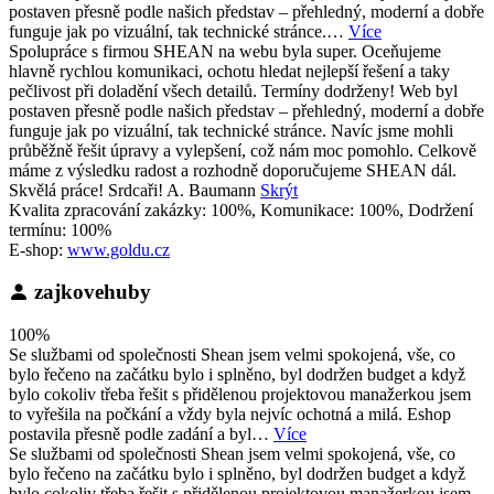
postaven přesně podle našich představ – přehledný, moderní a dobře
funguje jak po vizuální, tak technické stránce.…
Více
Spolupráce s firmou SHEAN na webu byla super. Oceňujeme
hlavně rychlou komunikaci, ochotu hledat nejlepší řešení a taky
pečlivost při doladění všech detailů. Termíny dodrženy! Web byl
postaven přesně podle našich představ – přehledný, moderní a dobře
funguje jak po vizuální, tak technické stránce. Navíc jsme mohli
průběžně řešit úpravy a vylepšení, což nám moc pomohlo. Celkově
máme z výsledku radost a rozhodně doporučujeme SHEAN dál.
Skvělá práce! Srdcaři! A. Baumann
Skrýt
Kvalita zpracování zakázky: 100%, Komunikace: 100%, Dodržení
termínu: 100%
E-shop:
www.goldu.cz
zajkovehuby
100%
Se službami od společnosti Shean jsem velmi spokojená, vše, co
bylo řečeno na začátku bylo i splněno, byl dodržen budget a když
bylo cokoliv třeba řešit s přidělenou projektovou manažerkou jsem
to vyřešila na počkání a vždy byla nejvíc ochotná a milá. Eshop
postavila přesně podle zadání a byl…
Více
Se službami od společnosti Shean jsem velmi spokojená, vše, co
bylo řečeno na začátku bylo i splněno, byl dodržen budget a když
bylo cokoliv třeba řešit s přidělenou projektovou manažerkou jsem