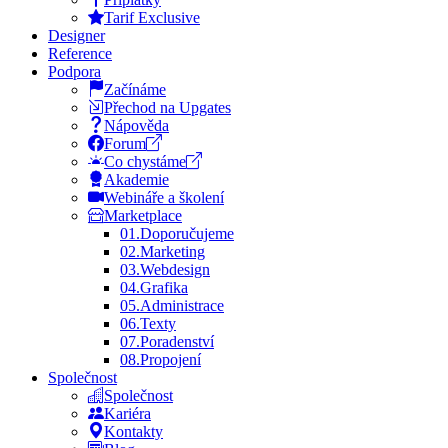
Tarif Exclusive
Designer
Reference
Podpora
Začínáme
Přechod na Upgates
Nápověda
Forum
Co chystáme
Akademie
Webináře a školení
Marketplace
01.
Doporučujeme
02.
Marketing
03.
Webdesign
04.
Grafika
05.
Administrace
06.
Texty
07.
Poradenství
08.
Propojení
Společnost
Společnost
Kariéra
Kontakty