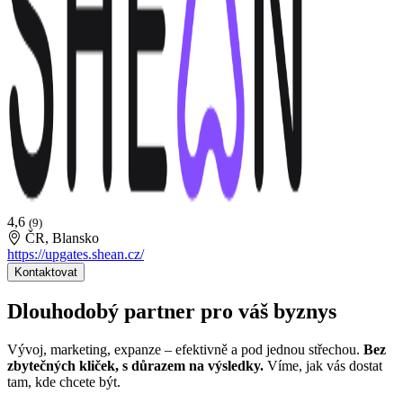
4,6
(9)
ČR, Blansko
https://upgates.shean.cz/
Kontaktovat
Dlouhodobý partner pro váš byznys
Vývoj, marketing, expanze – efektivně a pod jednou střechou.
Bez
zbytečných kliček, s důrazem na výsledky.
Víme, jak vás dostat
tam, kde chcete být.