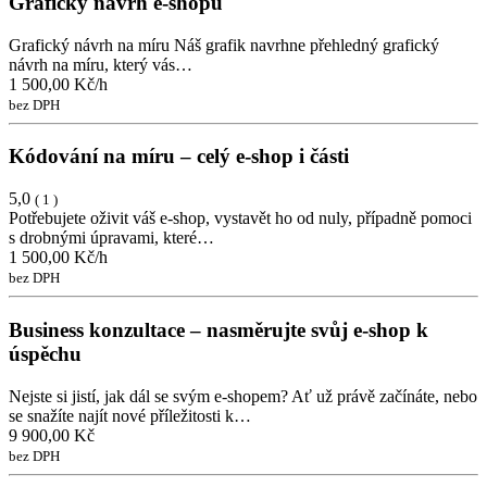
Grafický návrh e-shopu
Grafický návrh na míru Náš grafik navrhne přehledný grafický
návrh na míru, který vás…
1 500,00 Kč/h
bez DPH
Kódování na míru – celý e-shop i části
5,0
( 1 )
Potřebujete oživit váš e-shop, vystavět ho od nuly, případně pomoci
s drobnými úpravami, které…
1 500,00 Kč/h
bez DPH
Business konzultace – nasměrujte svůj e-shop k
úspěchu
Nejste si jistí, jak dál se svým e-shopem? Ať už právě začínáte, nebo
se snažíte najít nové příležitosti k…
9 900,00 Kč
bez DPH