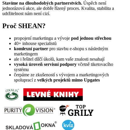
Stavíme na dlouhodobých partnerstvích.
Úspěch není
jednorázová akce, ale dobře řízený proces. Kvalita, stabilita a
udržitelnost nám není cizí.
Proč SHEAN?
propojení marketingu a vývoje
pod jednou střechou
40+ inhouse specialistů
komlexní partner
pro stavbu e-shopu s následným
marketingem
ale i řešitel dílčí úkolů, kam vaše znalosti nesahají
vysoká úroveň servisní podpory
včetně tiketovacího
systému
čerpáme ze zkušeností s vývojem a marketingových
spoluprací z
velkých projektů
mimo Upgates