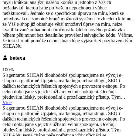
mysli krátkou analýzu našeho kodéra u jednoho z Vašich
požadavků, kterou jsme po Vašem nepochopení vůbec
nefakturovali. Jednalo se o specifickou úpravu na míru, která se
pohybovala na samotné hraně možností systému. Vzhledem k tomu,
že Váš e-shop již obsahuje větší množství úprav na míru, nelze
kvalifikovaně odhadnout náročnost každého nového požadavku
během pěti minut bez detailního prověření stávajícího kódu. Věříme,
že toto shrnutí pomůže celou situaci lépe vyjasnit. S pozdravem tým
SHEANu
betexa
100%
S agenturou SHEAN dlouhodobě spolupracujeme na vývoji e-
shopu na platformě Upgates, marketingu, rebrandingu, SEO i
dalších technických řešeních spojených s provozem e-shopu. Po
celou dobu jsme s jejich službami velmi spokojeni. Oceňuji
především lidský, profesionální a prozákaznický přístup. Tým…
Více
S agenturou SHEAN dlouhodobě spolupracujeme na vývoji e-
shopu na platformě Upgates, marketingu, rebrandingu, SEO i
dalších technických řešeních spojených s provozem e-shopu. Po
celou dobu jsme s jejich službami velmi spokojeni. Oceňuji
především lidský, profesionální a prozákaznický přístup. Tým
SHEANu jasně chápu naše potřeby a vždy přichází se