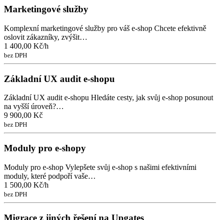
Marketingové služby
Komplexní marketingové služby pro váš e-shop Chcete efektivně
oslovit zákazníky, zvýšit…
1 400,00 Kč/h
bez DPH
Základní UX audit e-shopu
Základní UX audit e-shopu Hledáte cesty, jak svůj e-shop posunout
na vyšší úroveň?…
9 900,00 Kč
bez DPH
Moduly pro e-shopy
Moduly pro e-shop Vylepšete svůj e-shop s našimi efektivními
moduly, které podpoří vaše…
1 500,00 Kč/h
bez DPH
Migrace z jiných řešení na Upgates