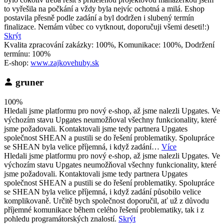
to vyřešila na počkání a vždy byla nejvíc ochotná a milá. Eshop
postavila přesně podle zadání a byl dodržen i slubený termín
finalizace. Nemám vůbec co vytknout, doporučuji všemi deseti!:)
Skrýt
Kvalita zpracování zakázky: 100%, Komunikace: 100%, Dodržení
termínu: 100%
E-shop:
www.zajkovehuby.sk
gruner
100%
Hledali jsme platformu pro nový e-shop, až jsme nalezli Upgates. Ve
výchozím stavu Upgates neumožňoval všechny funkcionality, které
jsme požadovali. Kontaktovali jsme tedy partnera Upgates
společnost SHEAN a pustili se do řešení problematiky. Spolupráce
se SHEAN byla velice příjemná, i když zadání…
Více
Hledali jsme platformu pro nový e-shop, až jsme nalezli Upgates. Ve
výchozím stavu Upgates neumožňoval všechny funkcionality, které
jsme požadovali. Kontaktovali jsme tedy partnera Upgates
společnost SHEAN a pustili se do řešení problematiky. Spolupráce
se SHEAN byla velice příjemná, i když zadání působilo velice
komplikovaně. Určitě bych společnost doporučil, ať už z důvodu
příjemné komunikace během celého řešení problematiky, tak i z
pohledu programátorských znalostí.
Skrýt