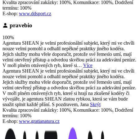
Kvalita zpracování zakázky: 100%, Komunikace: 100%, Dodržení
termínu: 100%
E-shop:
www.ddsport.cz
pravebio
100%
Agentura SHEAN je velmi profesionální subjekt, který mi ve chvíli
nouze velmi pomohl a odhalil nepěkné praktiky jiného kodéra.
Jejich služby mohu vřele doporučit, protože své řemeslo umí, mají
velmi otevřený přístup a odvedou skvělou práci za adekvátní peníze.
V moři plném otrávených ryb, které si…
Více
Agentura SHEAN je velmi profesionální subjekt, který mi ve chvíli
nouze velmi pomohl a odhalil nepěkné praktiky jiného kodéra.
Jejich služby mohu vřele doporučit, protože své řemeslo umí, mají
velmi otevřený přístup a odvedou skvělou práci za adekvátní peníze.
V moři plném otrávených ryb, které si hrají na zkušené kodéry či
vývojáře, je agentura SHEAN zlatou rybkou, která se vám bude
snažit splnit každé přání. S pozdravem, Jana
Skrýt
Kvalita zpracování zakázky: 100%, Komunikace: 100%, Dodržení
termínu: 100%
E-shop:
www.gratianatura.cz