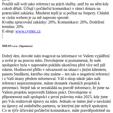
Použili náš web jako referenci na jejich služby, aniž by na něm kdy
cokoli dělali. Účtují i počáteční komunikaci v rámci dotazu na
potenciální zakázku. Mnohem lepší je si počkat na Snipery. Chlubit
se cizím webem je za mě naprosto sprosté.
Kvalita zpracování zakázky: 20%, Komunikace: 20%, Dodržení
termínu: 20%
E-shop:
www.cyrrtec.cz
SHEAN s.r.o. (Agentura)
Dobrý den, dovolte nám reagovat na informace ve Vašem vyjádření
a uvést je na pravou míru. Dovolujeme si poznamenat, že naše
spolupráce byla v naprostém poklidu ukončena před více než půl
rokem. Hodnocení přišlo v návaznosti na situaci s jiným klientem,
panem Studíkem, kterého oba známe – ten nás o negativní referenci
i z Vaší strany předem informoval. Váš e-shop nikde jako naši
referenci neprezentujeme, máme dostatek vlastních projektů k
prezentaci. Stejně tak se nezakládá na pravdě informace, že jsme na
Vašem projektu neprovedli žádnou práci. Dovolujeme si
připomenout naši spolupráci z první poloviny roku 2025, kdy jsme
pro Vás realizovali úpravy na míru. Jednalo se mimo jiné o navázání
na úpravy od zmíněného partnera, se kterými jste nebyli spokojeni.
Co se týče účtování počáteční komunikace, máte pravděpodobně na