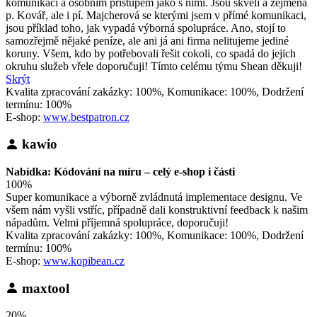
komunikací a osobním přístupem jako s nimi. Jsou skvělí a zejména
p. Kovář, ale i pí. Majcherová se kterými jsem v přímé komunikaci,
jsou příklad toho, jak vypadá výborná spolupráce. Ano, stojí to
samozřejmě nějaké peníze, ale ani já ani firma nelitujeme jediné
koruny. Všem, kdo by potřebovali řešit cokoli, co spadá do jejich
okruhu služeb vřele doporučuji! Tímto celému týmu Shean děkuji!
Skrýt
Kvalita zpracování zakázky: 100%, Komunikace: 100%, Dodržení
termínu: 100%
E-shop:
www.bestpatron.cz
kawio
Nabídka: Kódování na míru – celý e-shop i části
100%
Super komunikace a výborně zvládnutá implementace designu. Ve
všem nám vyšli vstříc, případně dali konstruktivní feedback k našim
nápadům. Velmi příjemná spolupráce, doporučuji!
Kvalita zpracování zakázky: 100%, Komunikace: 100%, Dodržení
termínu: 100%
E-shop:
www.kopibean.cz
maxtool
20%