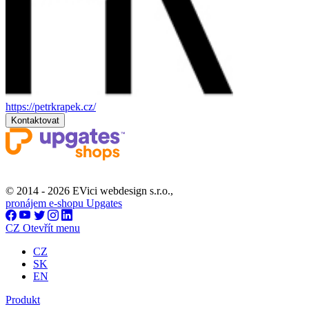
https://petrkrapek.cz/
Kontaktovat
© 2014 - 2026 EVici webdesign s.r.o.,
pronájem e-shopu Upgates
CZ
Otevřít menu
CZ
SK
EN
Produkt