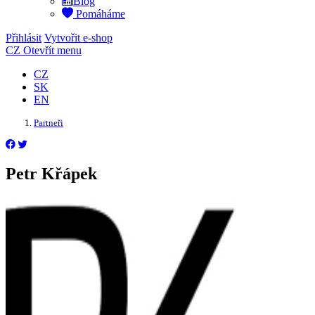
Blog
Pomáháme
Přihlásit
Vytvořit e-shop
CZ
Otevřít menu
CZ
SK
EN
Partneři
Petr Křápek