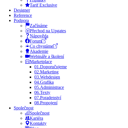
Tarif Exclusive
Designer
Reference
Podpora
Začínáme
Přechod na Upgates
Nápověda
Forum
Co chystáme
Akademie
Webináře a školení
Marketplace
01.
Doporučujeme
02.
Marketing
03.
Webdesign
04.
Grafika
05.
Administrace
06.
Texty
07.
Poradenství
08.
Propojení
Společnost
Společnost
Kariéra
Kontakty