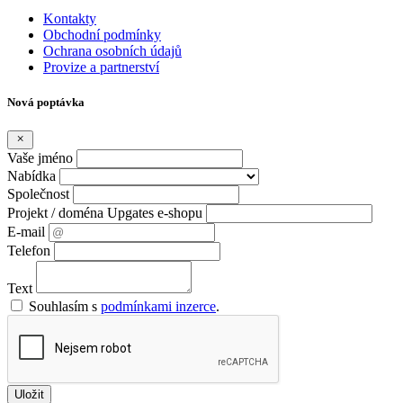
Kontakty
Obchodní podmínky
Ochrana osobních údajů
Provize a partnerství
Nová poptávka
Vaše jméno
Nabídka
Společnost
Projekt / doména Upgates e-shopu
E-mail
Telefon
Text
Souhlasím s
podmínkami inzerce
.