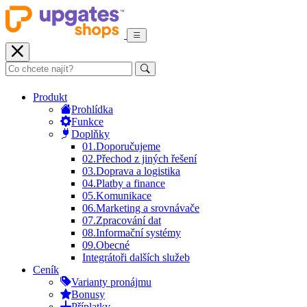
Produkt
Prohlídka
Funkce
Doplňky
01.
Doporučujeme
02.
Přechod z jiných řešení
03.
Doprava a logistika
04.
Platby a finance
05.
Komunikace
06.
Marketing a srovnávače
07.
Zpracování dat
08.
Informační systémy
09.
Obecné
Integrátoři dalších služeb
Ceník
Varianty pronájmu
Bonusy
Příplatky